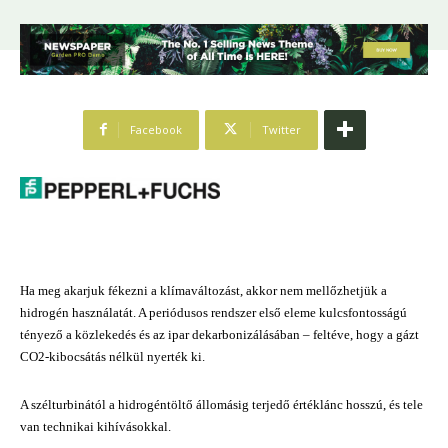
Facebook
Twitter
Ha meg akarjuk fékezni a klímaváltozást, akkor nem mellőzhetjük a
hidrogén használatát. A periódusos rendszer első eleme kulcsfontosságú
tényező a közlekedés és az ipar dekarbonizálásában – feltéve, hogy a gázt
CO2-kibocsátás nélkül nyerték ki.
A szélturbinától a hidrogéntöltő állomásig terjedő értéklánc hosszú, és tele
van technikai kihívásokkal.