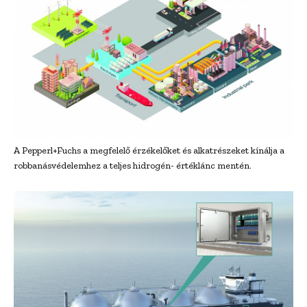
A Pepperl+Fuchs a megfelelő érzékelőket és alkatrészeket kínálja a
robbanásvédelemhez a teljes hidrogén- értéklánc mentén.