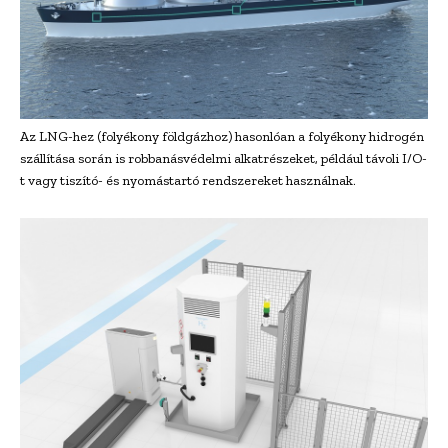
Az LNG-hez (folyékony földgázhoz) hasonlóan a folyékony hidrogén
szállítása során is robbanásvédelmi alkatrészeket, például távoli I/O-
t vagy tiszító- és nyomástartó rendszereket használnak.