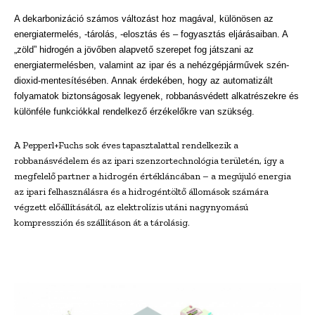
A dekarbonizáció számos változást hoz magával, különösen az
energiatermelés, -tárolás, -elosztás és – fogyasztás eljárásaiban. A
„zöld” hidrogén a jövőben alapvető szerepet fog játszani az
energiatermelésben, valamint az ipar és a nehézgépjárművek szén-
dioxid-mentesítésében. Annak érdekében, hogy az automatizált
folyamatok biztonságosak legyenek, robbanásvédett alkatrészekre és
különféle funkciókkal rendelkező érzékelőkre van szükség.
A Pepperl+Fuchs sok éves tapasztalattal rendelkezik a
robbanásvédelem és az ipari szenzortechnológia területén, így a
megfelelő partner a hidrogén értékláncában – a megújuló energia
az ipari felhasználásra és a hidrogéntöltő állomások számára
végzett előállításától, az elektrolízis utáni nagynyomású
kompresszión és szállításon át a tárolásig.