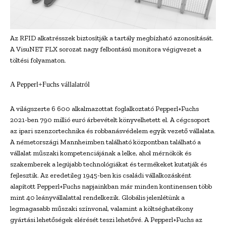
Az RFID alkatrésszek biztosítják a tartály megbízható azonosítását.
A VisuNET FLX sorozat nagy felbontású monitora végigvezet a
töltési folyamaton.
A Pepperl+Fuchs vállalatról
A világszerte 6 600 alkalmazottat foglalkoztató Pepperl+Fuchs
2021-ben 790 millió euró árbevételt könyvelhetett el. A cégcsoport
az ipari szenzortechnika és robbanásvédelem egyik vezető vállalata.
A németországi Mannheimben található központban található a
vállalat műszaki kompetenciájának a lelke, ahol mérnökök és
szakemberek a legújabb technológiákat és termékeket kutatják és
fejlesztik. Az eredetileg 1945-ben kis családi vállalkozásként
alapított Pepperl+Fuchs napjainkban már minden kontinensen több
mint 40 leányvállalattal rendelkezik. Globális jelenlétünk a
legmagasabb műszaki színvonal, valamint a költséghatékony
gyártási lehetőségek elérését teszi lehetővé. A Pepperl+Fuchs az