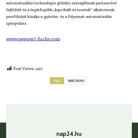
automatizálási technológia globális szereplőinek partnerévé
fejlődött és a legátfogóbb „kipróbált és tesztelt” alkatrészek
portfólióját kínálja a gyártás- és a folyamat-automatizálás
igényeihez.
www.pepperl-fuchs.com
.
Post Views:
240
TAGS
NAP24.HU
nap24.hu