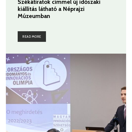
Székátiratok címmel új időszaki
kiállítás látható a Néprajzi
Múzeumban
READ MORE