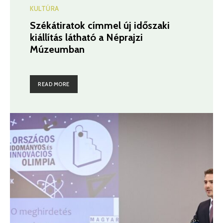
KULTÚRA
Székátiratok címmel új időszaki
kiállítás látható a Néprajzi
Múzeumban
READ MORE