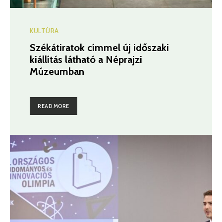
KULTÚRA
Székátiratok címmel új időszaki
kiállítás látható a Néprajzi
Múzeumban
READ MORE