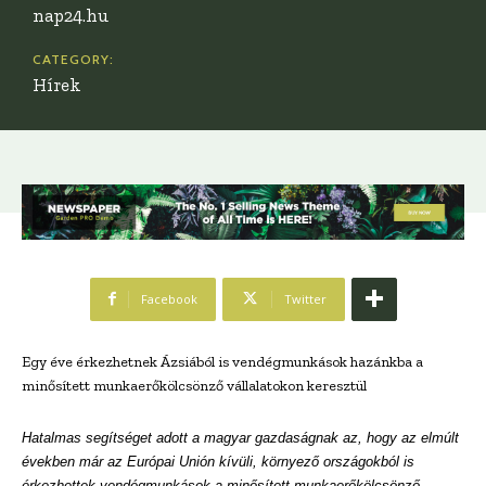
nap24.hu
CATEGORY:
Hírek
Facebook
Twitter
Egy éve érkezhetnek Ázsiából is vendégmunkások hazánkba a
minősített munkaerőkölcsönző vállalatokon keresztül
Hatalmas segítséget adott a magyar gazdaságnak az, hogy az elmúlt
években már az Európai Unión kívüli, környező országokból is
érkezhettek vendégmunkások a minősített munkaerőkölcsönző