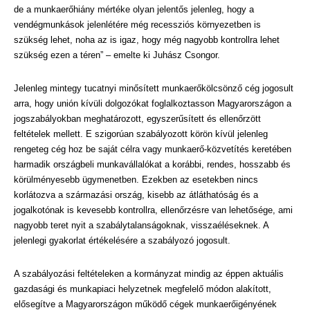
de a munkaerőhiány mértéke olyan jelentős jelenleg, hogy a
vendégmunkások jelenlétére még recessziós környezetben is
szükség lehet, noha az is igaz, hogy még nagyobb kontrollra lehet
szükség ezen a téren” – emelte ki Juhász Csongor.
Jelenleg mintegy tucatnyi minősített munkaerőkölcsönző cég jogosult
arra, hogy unión kívüli dolgozókat foglalkoztasson Magyarországon a
jogszabályokban meghatározott, egyszerűsített és ellenőrzött
feltételek mellett. E szigorúan szabályozott körön kívül jelenleg
rengeteg cég hoz be saját célra vagy munkaerő-közvetítés keretében
harmadik országbeli munkavállalókat a korábbi, rendes, hosszabb és
körülményesebb ügymenetben. Ezekben az esetekben nincs
korlátozva a származási ország, kisebb az átláthatóság és a
jogalkotónak is kevesebb kontrollra, ellenőrzésre van lehetősége, ami
nagyobb teret nyit a szabálytalanságoknak, visszaéléseknek. A
jelenlegi gyakorlat értékelésére a szabályozó jogosult.
A szabályozási feltételeken a kormányzat mindig az éppen aktuális
gazdasági és munkapiaci helyzetnek megfelelő módon alakított,
elősegítve a Magyarországon működő cégek munkaerőigényének