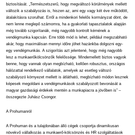
biztosítását. „Természetszerű, hogy megváltozó körülmények mellett
változik a szabályozás is, hiszen az, ami egy vagy két éve működött,
átalakításra szorulhat. Erről a mindenkori felelős kormányzat dönt, de
nem lenne meglepő számomra, ha a gyakorlati tapasztalatok alapján
még tovább szigorítanák, még nagyobb kontrolt kérnének a
vendégmunka kapcsán. Erre több mód is lehet, például megszabható
akár, hogy maximálisan mennyi időre jöhet hazánkba dolgozni egy-
egy vendégmunkás. A szigorítás azt jelentené, hogy még nagyobb
lesz a munkaerőkölcsönzők felelőssége. Mindemellett biztos vagyok
benne, hogy vannak olyan megbízható, kellően robusztus, országos
hálózattal rendelkező vállalatok, amelyek az esetleg változó
szabályozó környezet mellett is átlátható, megbízható módon lesznek
képesek megoldani a vendégmunkások szabályozott bevonását a
magyar gazdasági érdekek mentén a munkapiacra a jövőben is” –
összegezte Juhász Csongor.
A Prohumanról
A Prohuman és a tulajdonában álló cégek csoportja dinamikusan
növekvő vállalkozás a munkaerő-kölcsönzés és HR szolgáltatások