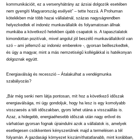
kommunikációit, ez a versenyhátrány az ázsiai dolgozók esetében
nem gyengíti Magyarország esélyeit” – tette hozzá. A Prohuman
kötelékben már több hazai vállalatnál, százas nagyságrendben
helyezkedtek el indonéz munkavállalók és folyamatosan állnak
munkába a következő hetekben újabb csapatok is. A tapasztalatok
kimondottan pozitívak, mivel angolul jól beszélő munkavállalókról van
szó – ami jellemző az indonéz emberekre -, gyorsan beilleszkedtek,
és úgy a magyar, mint a más nemzetiségű kollégákkal is hatékonyan
dolgoznak együtt.
Energiaválság és recesszió – Átalakulhat a vendégmunka
szabályozás?
„Bár még senki nem látja pontosan, mit hoz a következő időszak
energiaválsága, mi úgy gondoljuk, hogy ha lesz is egy komolyabb
visszaesés a téli időszakban, gyors lehet utána a visszaállás is.
Azaz, a hidegebb, energiaéhesebb időszak után nagy erővel és
várhatóan gyorsan fognak újraindulni azok a vállalatok is, amelyek
esetlegesen csökkenteni kényszerülnek majd a termelésen a tél
folyamán. A gazdasági környezet kiszámíthatatlanabb, mint korábban,