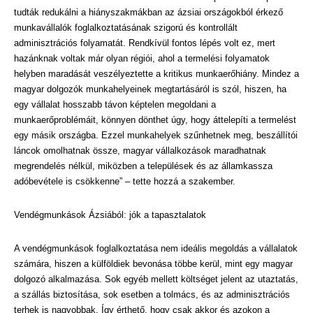
tudták redukálni a hiányszakmákban az ázsiai országokból érkező
munkavállalók foglalkoztatásának szigorú és kontrollált
adminisztrációs folyamatát. Rendkívül fontos lépés volt ez, mert
hazánknak voltak már olyan régiói, ahol a termelési folyamatok
helyben maradását veszélyeztette a kritikus munkaerőhiány. Mindez a
magyar dolgozók munkahelyeinek megtartásáról is szól, hiszen, ha
egy vállalat hosszabb távon képtelen megoldani a
munkaerőproblémáit, könnyen dönthet úgy, hogy áttelepíti a termelést
egy másik országba. Ezzel munkahelyek szűnhetnek meg, beszállítói
láncok omolhatnak össze, magyar vállalkozások maradhatnak
megrendelés nélkül, miközben a települések és az államkassza
adóbevétele is csökkenne” – tette hozzá a szakember.
Vendégmunkások Ázsiából: jók a tapasztalatok
A vendégmunkások foglalkoztatása nem ideális megoldás a vállalatok
számára, hiszen a külföldiek bevonása többe kerül, mint egy magyar
dolgozó alkalmazása. Sok egyéb mellett költséget jelent az utaztatás,
a szállás biztosítása, sok esetben a tolmács, és az adminisztrációs
terhek is nagyobbak. Így érthető, hogy csak akkor és azokon a