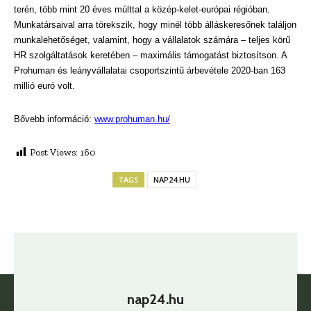
terén, több mint 20 éves múlttal a közép-kelet-európai régióban.
Munkatársaival arra törekszik, hogy minél több álláskeresőnek találjon
munkalehetőséget, valamint, hogy a vállalatok számára – teljes körű
HR szolgáltatások keretében – maximális támogatást biztosítson. A
Prohuman és leányvállalatai csoportszintű árbevétele 2020-ban 163
millió euró volt.
Bővebb információ:
www.prohuman.hu/
Post Views:
160
TAGS
NAP24.HU
nap24.hu