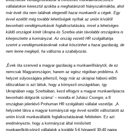
vállalatokon keresztül azokba a meghatározott hiányszakmákba, ahol
már évek óta nem találnak elegendő hazai munkaerőt a cégek. Egy
évvel ezelőtt még további lehetőségek nyíltak az unión kívülről
bevonható vendégmunkások foglalkoztatására, mivel a lehetséges
küldő országok körét Ukrajna és Szerbia után távolabbi országokra is
kiterjesztette a kormányzat. Az ország vezető HR szolgáltatója
szerint a vendégmunkásoknak sokat köszönhet a hazai gazdaság, de
nem lenne meglepő, ha változna a szabályozás.
„Évek óta szenved a magyar gazdaság a munkaerőhiánytól, de ez
nemcsak Magyarországon, hanem az egész régióban probléma. A
helyzet súlyosságára jellemző, hogy már az ukrajnai háború előtti
időszakban is azt láttuk, hogy a környező országokban, így
Ukrajnában vagy Szerbiában, kezd elfogyni a magyar munkaerőpiacra
bevonható dolgozók száma” – mondta el Juhász Csongor, a 8
országban jelenlévő Prohuman HR szolgáltató vállalat vezetője. „A
helyzetet látva a magyar kormányzat egy évvel ezelőtt változtatott az
unión kívüli munkavállalók foglalkoztatásának feltételein. Ez azt
eredményezte, hogy a kormányzat által minősített
munkaerőkölcsönző vállalatok a korábbi 5-6 hónapról 30-40 napra