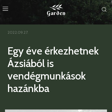
Garden
2022.09.27.
Egy éve érkezhetnek
Ázsiából is
vendégmunkások
hazánkba