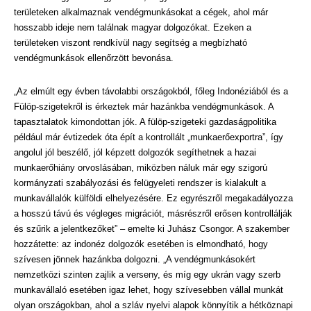
területeken alkalmaznak vendégmunkásokat a cégek, ahol már
hosszabb ideje nem találnak magyar dolgozókat. Ezeken a
területeken viszont rendkívül nagy segítség a megbízható
vendégmunkások ellenőrzött bevonása.
„Az elmúlt egy évben távolabbi országokból, főleg Indonéziából és a
Fülöp-szigetekről is érkeztek már hazánkba vendégmunkások. A
tapasztalatok kimondottan jók. A fülöp-szigeteki gazdaságpolitika
például már évtizedek óta épít a kontrollált „munkaerőexportra”, így
angolul jól beszélő, jól képzett dolgozók segíthetnek a hazai
munkaerőhiány orvoslásában, miközben náluk már egy szigorú
kormányzati szabályozási és felügyeleti rendszer is kialakult a
munkavállalók külföldi elhelyezésére. Ez egyrészről megakadályozza
a hosszú távú és végleges migrációt, másrészről erősen kontrollálják
és szűrik a jelentkezőket” – emelte ki Juhász Csongor. A szakember
hozzátette: az indonéz dolgozók esetében is elmondható, hogy
szívesen jönnek hazánkba dolgozni. „A vendégmunkásokért
nemzetközi szinten zajlik a verseny, és míg egy ukrán vagy szerb
munkavállaló esetében igaz lehet, hogy szívesebben vállal munkát
olyan országokban, ahol a szláv nyelvi alapok könnyítik a hétköznapi